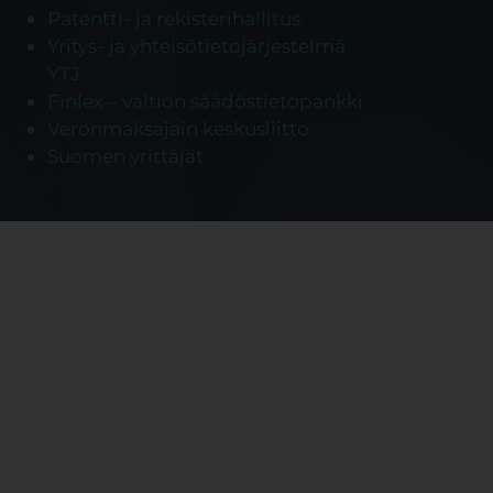
Patentti- ja rekisterihallitus
Yritys- ja yhteisötietojärjestelmä
YTJ
Finlex – valtion säädöstietopankki
Veronmaksajain keskusliitto
Suomen yrittäjät