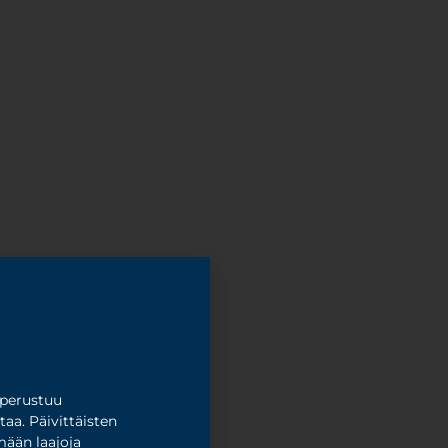
 perustuu
taa. Päivittäisten
mään laajoja