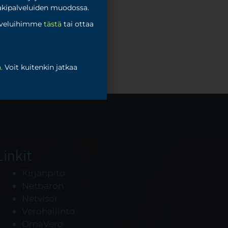
lakipalveluiden muodossa.
alveluihimme
tästä
tai ottaa
ä
.
Voit kuitenkin jatkaa
Linkit
Kirjanpito
Netbaron
Netvisor
Verohallinto
OmaVero