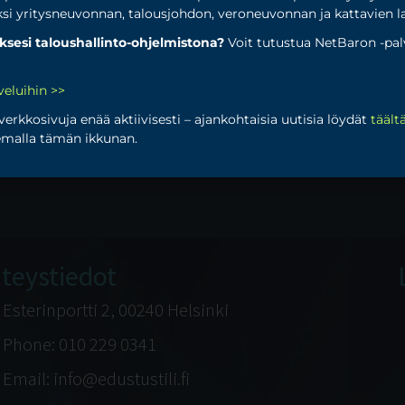
iksi yritysneuvonnan, talousjohdon, veroneuvonnan ja kattavien 
ksesi taloushallinto-ohjelmistona?
Voit tutustua NetBaron -p
t
,
verohallinto
,
verotus
veluihin >>
erkkosivuja enää aktiivisesti – ajankohtaisia uutisia löydät
täält
kemalla tämän ikkunan.
teystiedot
Esterinportti 2, 00240 Helsinki
Phone: 010 229 0341
Email: info@edustustili.fi