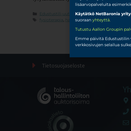
lisäarvopalveluita esimerk
Käytätkö NetBaronia yrity
Edustustili-uutinen
suoraan
yhteyttä
.
fysioterapia
,
hammashoito
,
henkilökuntaedu
Tutustu Aallon Groupin pal
Emme päivitä Edustustilin v
verkkosivujen selailua sul
Tietosuojaseloste
Yh