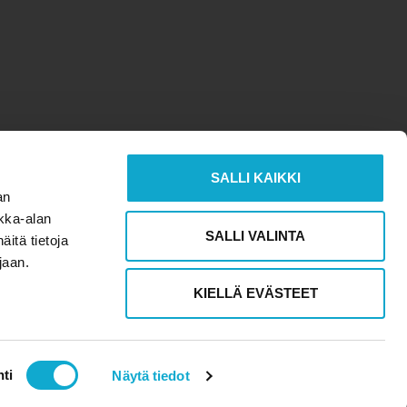
SALLI KAIKKI
an
kka-alan
SALLI VALINTA
itä tietoja
ujaan.
KIELLÄ EVÄSTEET
ti
Näytä tiedot