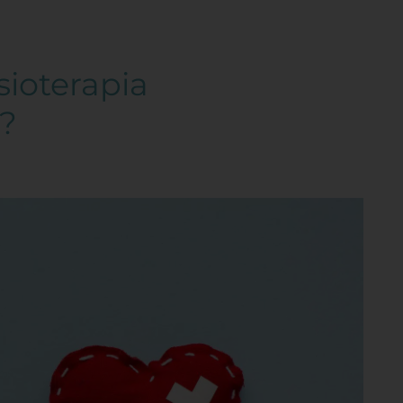
ioterapia
?