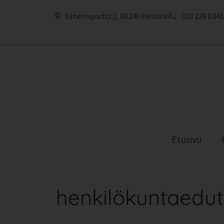
Esterinportti 2, 00240 Helsinki
010 229 0341
Etusivu
henkilökuntaedut