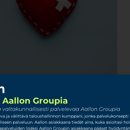
yyn ohjeeseen on lisätty ja muutettu kohtia liittyen
Aallon Groupia
ä täydennyksiä mm. hammashoidon ja fysioterapian
en löydät täältä. Verovapauden yleiset edellytykset:
a valtakunnallisesti palvelevaa Aallon Groupia
ä on, että etu on koko henkilökunnan, tai työnantajan
va ja välittävä taloushallinnon kumppani, jonka palvelukonsepti
 (= kollektiivisuus), poislukien esim. ruuhka-apulaiset,
iseen palveluun. Aallon asiakkaana tiedät aina, kuka asioitasi hoi
tekijät, koeajalla työskentelevät, …
tapalveluiden lisäksi Aallon Groupin asiakkaana pääset hyödyntä
Lue lisää