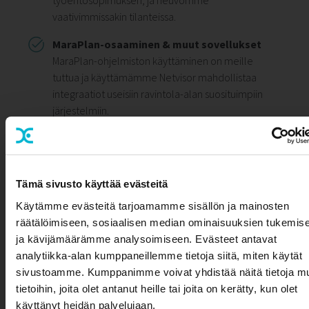
vaativimmissakin tilanteissa.
MaraPlan-osaaminen & muut sovellukset
MaraPlan-ohjelmiston käyttäminen on meille
tuttua ja käyttämämme Netvisor mahdollistaa
integraatiot useisiin ravintola-alan suosituimpiin
järjestelmiin.
TUTUSTU TILITOIMISTOPALVELUIHIMME!
Tämä sivusto käyttää evästeitä
Käytämme evästeitä tarjoamamme sisällön ja mainosten
Haluaisitko ravintola-alan yrityksellesi
räätälöimiseen, sosiaalisen median ominaisuuksien tukemis
ja kävijämäärämme analysoimiseen. Evästeet antavat
monipuolisesti alaa tuntevan taloushallinnon
analytiikka-alan kumppaneillemme tietoja siitä, miten käytät
Olemme osa Aallon
kumppanin? Ota meihin yhteyttä, ja
sivustoamme. Kumppanimme voivat yhdistää näitä tietoja mu
Groupia
hoidetaan sinun tarpeisiisi sopivat
tietoihin, joita olet antanut heille tai joita on kerätty, kun olet
Edustustili on nyt osa valtakunnallisesti
taloushallinnonpalvelut!
käyttänyt heidän palvelujaan.