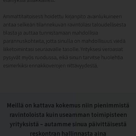
Ammattitaitoisesti hoidettu kirjanpito avainlukuineen
antaa selkeän tilannekuvan ravintolasi taloudellisesta
tilasta ja auttaa tunnistamaan mahdollisia
parannuskohteita, jotta sinulla on mahdollisuus viedä
liiketoimintasi seuraavalle tasolle. Yrityksesi veroasiat
pysyvät myös ruodussa, eikä sinun tarvitse huolehtia
esimerkiksi ennakkoverojen riittävyydestä.
Meillä on kattava kokemus niin pienimmistä
ravintoloista kuin useamman toimipisteen
yrityksistä – autamme sinua päivittäisestä
reskontran hallinnasta aina