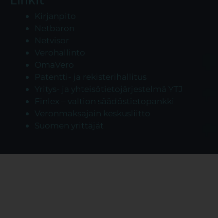
Kirjanpito
Netbaron
Netvisor
Verohallinto
OmaVero
Patentti- ja rekisterihallitus
Yritys- ja yhteisötietojärjestelmä YTJ
Finlex – valtion säädöstietopankki
Veronmaksajain keskusliitto
Suomen yrittäjät