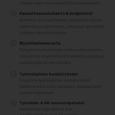
mukaan lukien arvonlisäveroista ja tuloveroista.
Kannattavuuslaskenta & budjetointi
Autamme sinua tuottamaan yrityksellesi erilaisia
laskelmia ja budjetoimaan, jotta pysyt ajan tasalla
yrityksesi taloustilanteesta.
Myyntikateseuranta
Pystymme toteuttamaan tarkkaa kateseurantaa,
mikä kertoo sinulle yrityksesi kannattavuudesta ja
auttaa budjetoimaan taloutta.
Työntekijöiden henkilöstöedut
Kirjaamme työntekijöiden saamat erilaiset
henkilöstöedut, kuten ateriaedut, oikeaoppisesti
suoraan kirjanpitoon.
Työsuhde- & HR-neuvontapalvelut
Hallitsemme laaja-alaisesti alan
työehtosopimuksen, ja neuvomme