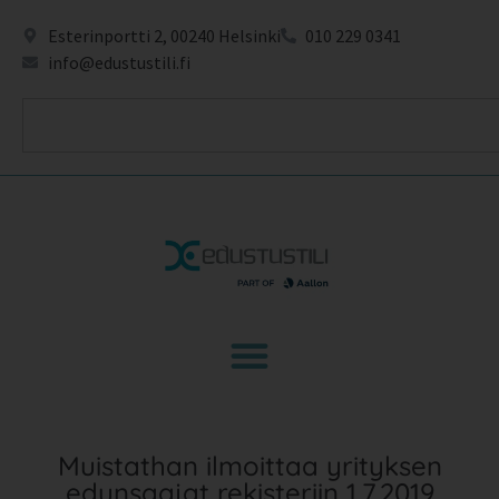
Esterinportti 2, 00240 Helsinki
010 229 0341
info@edustustili.fi
Muistathan ilmoittaa yrityksen
edunsaajat rekisteriin 1.7.2019