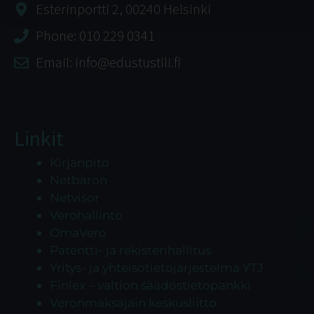
Esterinportti 2, 00240 Helsinki
Phone: 010 229 0341
Email: info@edustustili.fi
Linkit
Kirjanpito
Netbaron
Netvisor
Verohallinto
OmaVero
Patentti- ja rekisterihallitus
Yritys- ja yhteisötietojärjestelmä YTJ
Finlex – valtion säädöstietopankki
Veronmaksajain keskusliitto