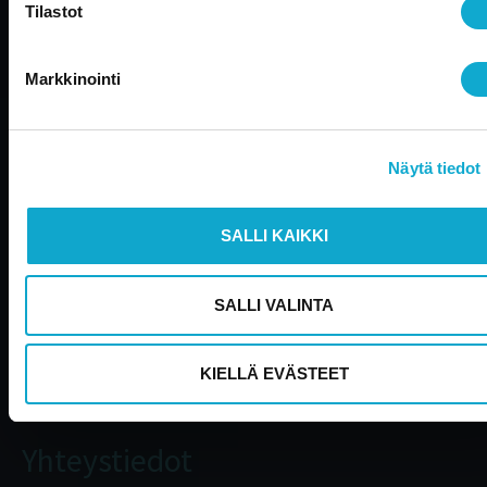
Tilastot
muodossa.
Käytätkö NetBaronia yrityksesi taloushallinto-
ohjelmistona?
Voit tutustua NetBaron -palveluihimme
Markkinointi
tästä
tai ottaa suoraan
yhteyttä
.
Tutustu Aallon Groupin palveluihin >>
Näytä tiedot
Emme päivitä Edustustilin verkkosivuja enää aktiivisesti 
ajankohtaisia uutisia löydät
täältä
.
Voit kuitenkin jatkaa
verkkosivujen selailua sulkemalla tämän ikkunan.
SALLI KAIKKI
SALLI VALINTA
KIELLÄ EVÄSTEET
Yhteystiedot