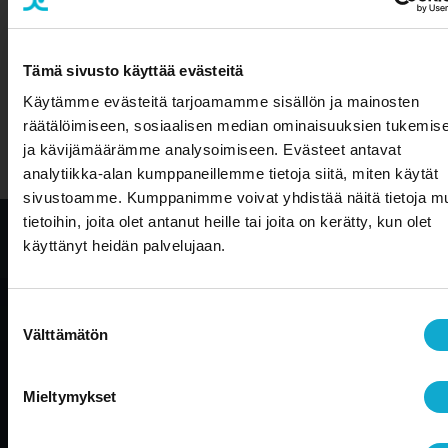
Tämä sivusto käyttää evästeitä
Käytämme evästeitä tarjoamamme sisällön ja mainosten
Yrittäjyys & oma tulevaisuus – olethan
räätälöimiseen, sosiaalisen median ominaisuuksien tukemis
muistanut varautua?
ja kävijämäärämme analysoimiseen. Evästeet antavat
analytiikka-alan kumppaneillemme tietoja siitä, miten käytät
Olemme osa Aallon
sivustoamme. Kumppanimme voivat yhdistää näitä tietoja mu
Groupia
tietoihin, joita olet antanut heille tai joita on kerätty, kun olet
Tietosuojaseloste
Edustustili on nyt osa valtakunnallisesti
käyttänyt heidän palvelujaan.
palvelevaa Aallon Groupia
Aallon Group on asiantunteva ja välittävä taloushallinnon
Suostumuksen
kumppani, jonka palvelukonsepti perustuu
Välttämätön
henkilökohtaiseen ja kasvolliseen palveluun. Aallon
valinta
asiakkaana tiedät aina, kuka asioitasi hoitaa. Päivittäisten
kirjanpito- ja palkanlaskentapalveluiden lisäksi Aallon
Mieltymykset
Groupin asiakkaana pääset hyödyntämään laajoja
lisäarvopalveluita esimerkiksi yritysneuvonnan,
talousjohdon, veroneuvonnan ja kattavien lakipalveluiden