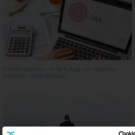
Firman piikkiin – mitä kuluja voi vähentää
yrityksen verotuksessa?