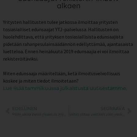
alkaen
Yritysten hallitusten tulee jatkossa ilmoittaa yritysten
tosiasialliset edunsaajat YTJ-palvelussa. Hallitusten on
huolehdittava, että yrityksen tosiasiallisista edunsaajista
pidetään rahanpesulainsäädännön edellyttämää, ajantasaista
luetteloa. Ennen heinäkuuta 2019 edunsaajia ei voi ilmoittaa
rekisteröitäviksi.
Miten edunsaaja määritellään, ketä ilmoitusvelvollisuus
koskee ja miten tiedot ilmoitetaan?
Lue lisää tammikuussa julkaistusta uutisestamme.
EDELLINEN
SEURAAVA
PRH alkaa periä maksua myöhästyneistä tilinpäätöksistä
Valtio ottaa vastaan vain verkkolaskuja 1.4.2020 alkaen