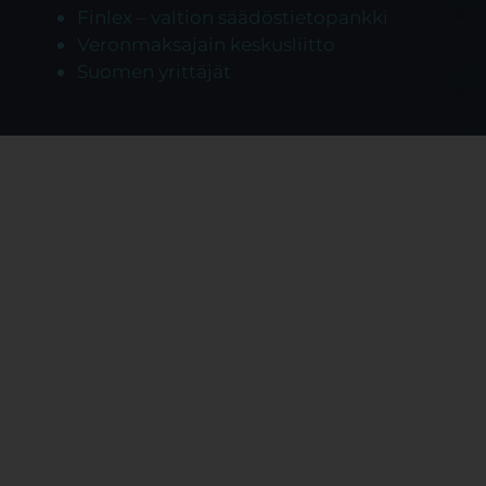
Finlex – valtion säädöstietopankki
Veronmaksajain keskusliitto
Suomen yrittäjät