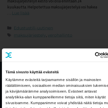
maksujärjestelyn kesto voi olla enintään 24
kuukautta. Helpotettua maksujärjestelyä voi hakea
…
Lue lisää
Edustustili-uutinen
,
maksujärjestely
verohallinto
Tietosuojaseloste
Tämä sivusto käyttää evästeitä
Käytämme evästeitä tarjoamamme sisällön ja mainosten
räätälöimiseen, sosiaalisen median ominaisuuksien tukemis
ja kävijämäärämme analysoimiseen. Evästeet antavat
analytiikka-alan kumppaneillemme tietoja siitä, miten käytät
Olemme osa Aallon
sivustoamme. Kumppanimme voivat yhdistää näitä tietoja mu
Groupia