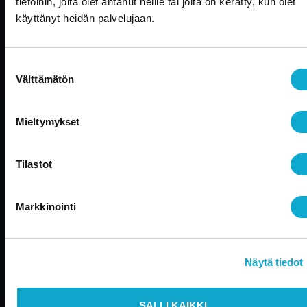
tietoihin, joita olet antanut heille tai joita on kerätty, kun olet
Edustustili on nyt osa valtakunnallisesti
käyttänyt heidän palvelujaan.
palvelevaa Aallon Groupia
Aallon Group on asiantunteva ja välittävä taloushallinnon
Suostumuksen
kumppani, jonka palvelukonsepti perustuu
Välttämätön
henkilökohtaiseen ja kasvolliseen palveluun. Aallon
valinta
asiakkaana tiedät aina, kuka asioitasi hoitaa. Päivittäisten
kirjanpito- ja palkanlaskentapalveluiden lisäksi Aallon
Mieltymykset
Groupin asiakkaana pääset hyödyntämään laajoja
lisäarvopalveluita esimerkiksi yritysneuvonnan,
talousjohdon, veroneuvonnan ja kattavien lakipalveluiden
Tilastot
muodossa.
Käytätkö NetBaronia yrityksesi taloushallinto-
ohjelmistona?
Voit tutustua NetBaron -palveluihimme
Markkinointi
tästä
tai ottaa suoraan
yhteyttä
.
Tutustu Aallon Groupin palveluihin >>
Näytä tiedot
Emme päivitä Edustustilin verkkosivuja enää aktiivisesti 
ajankohtaisia uutisia löydät
täältä
.
Voit kuitenkin jatkaa
verkkosivujen selailua sulkemalla tämän ikkunan.
SALLI KAIKKI