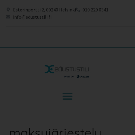
Esterinportti 2, 00240 Helsinki
010 229 0341
info@edustustili.fi
maksujärjestely