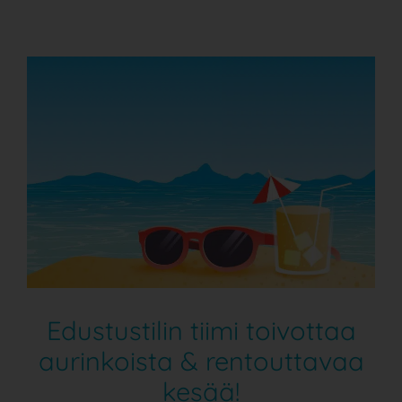
Edustustilin tiimi toivottaa
aurinkoista & rentouttavaa
kesää!