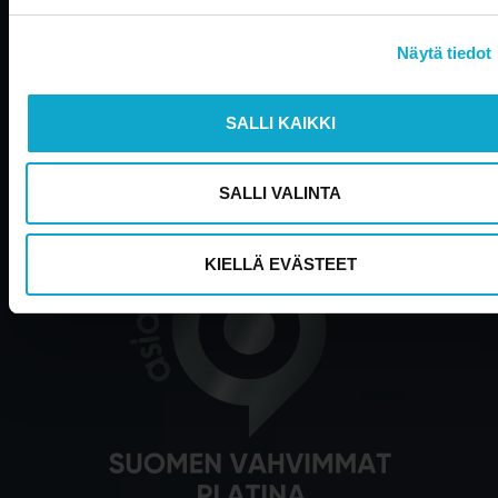
Tutustu Aallon Groupin palveluihin >>
Näytä tiedot
Emme päivitä Edustustilin verkkosivuja enää aktiivisesti 
ajankohtaisia uutisia löydät
täältä
.
Voit kuitenkin jatkaa
verkkosivujen selailua sulkemalla tämän ikkunan.
SALLI KAIKKI
SALLI VALINTA
KIELLÄ EVÄSTEET