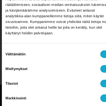
räätälöimiseen, sosiaalisen median ominaisuuksien tukemis
ja kävijämäärämme analysoimiseen. Evästeet antavat
analytiikka-alan kumppaneillemme tietoja siitä, miten käytät
Olemme osa Aallon
sivustoamme. Kumppanimme voivat yhdistää näitä tietoja mu
Groupia
tietoihin, joita olet antanut heille tai joita on kerätty, kun olet
Edustustili on nyt osa valtakunnallisesti
käyttänyt heidän palvelujaan.
palvelevaa Aallon Groupia
Aallon Group on asiantunteva ja välittävä taloushallinnon
Suostumuksen
kumppani, jonka palvelukonsepti perustuu
Välttämätön
henkilökohtaiseen ja kasvolliseen palveluun. Aallon
valinta
asiakkaana tiedät aina, kuka asioitasi hoitaa. Päivittäisten
Yrittäjyys & oma tulevaisuus – olethan
kirjanpito- ja palkanlaskentapalveluiden lisäksi Aallon
muistanut varautua?
Mieltymykset
Groupin asiakkaana pääset hyödyntämään laajoja
lisäarvopalveluita esimerkiksi yritysneuvonnan,
talousjohdon, veroneuvonnan ja kattavien lakipalveluiden
Tilastot
muodossa.
Käytätkö NetBaronia yrityksesi taloushallinto-
Tietosuojaseloste
ohjelmistona?
Voit tutustua NetBaron -palveluihimme
Markkinointi
tästä
tai ottaa suoraan
yhteyttä
.