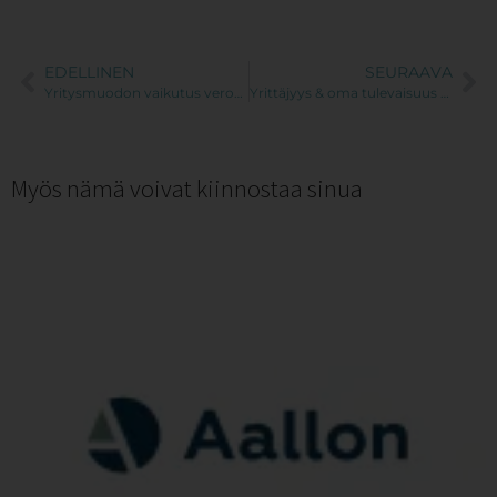
EDELLINEN
SEURAAVA
Yritysmuodon vaikutus verotukseen – mitä kannattaa huomioida?
Yrittäjyys & oma tulevaisuus – olethan muistanut varautua?
Myös nämä voivat kiinnostaa sinua