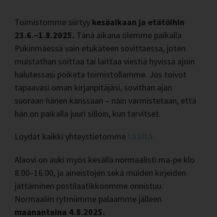
Toimistomme siirtyy
kesäaikaan ja etätöihin
23.6.–1.8.2025.
Tänä aikana olemme paikalla
Pukinmäessä vain etukäteen sovittaessa, joten
muistathan soittaa tai laittaa viestiä hyvissä ajoin
halutessasi poiketa toimistollamme. Jos toivot
tapaavasi oman kirjanpitäjäsi, sovithan ajan
suoraan hänen kanssaan – näin varmistetaan, että
hän on paikalla juuri silloin, kun tarvitset.
Löydät kaikki yhteystietomme
täältä.
Alaovi on auki myös kesällä normaalisti ma-pe klo
8.00–16.00, ja aineistojen sekä muiden kirjeiden
jättäminen postilaatikkoomme onnistuu.
Normaaliin rytmiimme palaamme jälleen
maanantaina 4.8.2025.