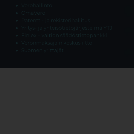
Verohallinto
OmaVero
Patentti- ja rekisterihallitus
Yritys- ja yhteisötietojärjestelmä YTJ
Finlex – valtion säädöstietopankki
Veronmaksajain keskusliitto
Suomen yrittäjät